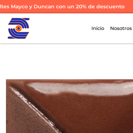
s Mayco y Duncan con un 20% de descuento
Inicio
Nosotros