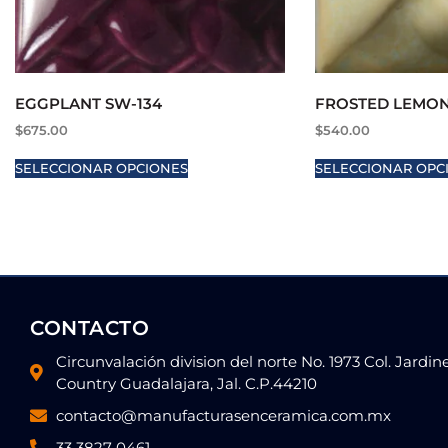
EGGPLANT SW-134
FROSTED LEMON
$
675.00
$
540.00
SELECCIONAR OPCIONES
SELECCIONAR OPC
CONTACTO
Circunvalación division del norte No. 1973 Col. Jardin
Country Guadalajara, Jal. C.P.44210
contacto@manufacturasenceramica.com.mx
33 3827 0461