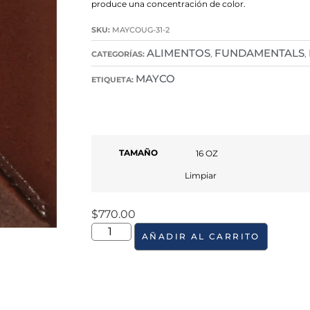
produce una concentración de color.
SKU:
MAYCOUG-31-2
ALIMENTOS
FUNDAMENTALS
CATEGORÍAS:
,
,
MAYCO
ETIQUETA:
TAMAÑO
Limpiar
$
770.00
AÑADIR AL CARRITO