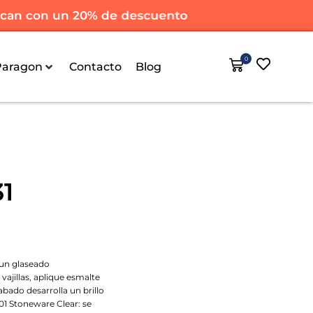
n con un 20% de descuento
To
0
Paragon
Contacto
Blog
1
 un glaseado
 vajillas, aplique esmalte
abado desarrolla un brillo
1 Stoneware Clear: se