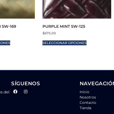
 SW-169
PURPLE MINT SW-125
$
675.00
IONES
SELECCIONAR OPCIONES
SÍGUENOS
NAVEGACIÓ
es del
Inicio
Nosotros
Contacto
Tienda