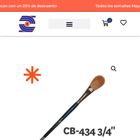
an con un 20% de descuento
Todos los esmaltes Mayc
0