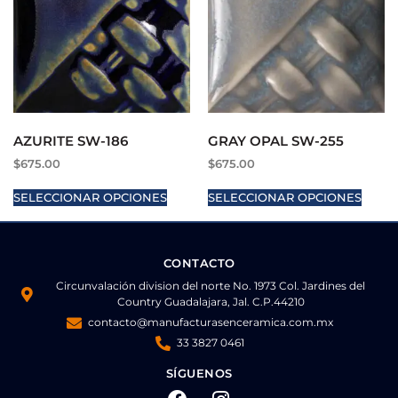
AZURITE SW-186
GRAY OPAL SW-255
$
675.00
$
675.00
SELECCIONAR OPCIONES
SELECCIONAR OPCIONES
CONTACTO
Circunvalación division del norte No. 1973 Col. Jardines del
Country Guadalajara, Jal. C.P.44210
contacto@manufacturasenceramica.com.mx
33 3827 0461
SÍGUENOS