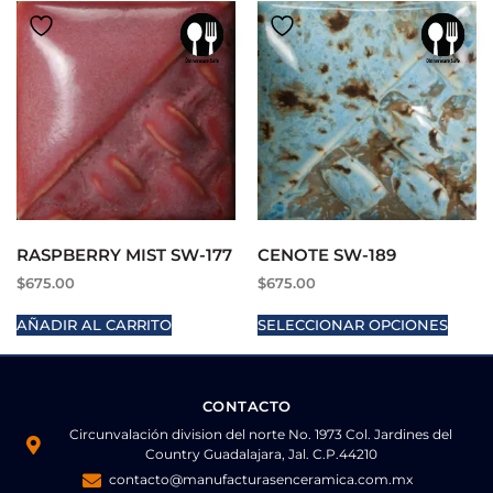
RASPBERRY MIST SW-177
CENOTE SW-189
$
675.00
$
675.00
AÑADIR AL CARRITO
SELECCIONAR OPCIONES
CONTACTO
Circunvalación division del norte No. 1973 Col. Jardines del
Country Guadalajara, Jal. C.P.44210
contacto@manufacturasenceramica.com.mx