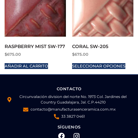
RASPBERRY MIST SW-177
CORAL SW-205
$
675.00
$
675.00
AÑADIR AL CARRITO
SELECCIONAR OPCIONES
CONTACTO
Circunvalación division del norte No. 1973 Col. Jardines del
Country Guadalajara, Jal. C.P.44210
contacto@manufacturasenceramica.com.mx
33 3827 0461
SÍGUENOS