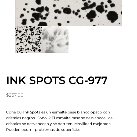
INK SPOTS CG-977
$
257.00
Cone 06: Ink Spots es un esmalte base blanco opaco con
cristales negros. Cono 6: El esmalte base se desvanece, los
cristales se desvanecen y se derriten. Movilidad mejorada.
Pueden ocurrir problemas de superficie.