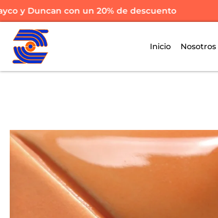
co y Duncan con un 20% de descuento
Inicio
Nosotros