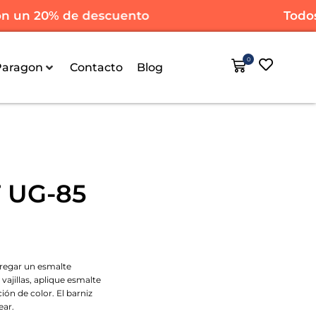
un 20% de descuento
Todos l
0
Paragon
Contacto
Blog
 UG-85
gregar un esmalte
 vajillas, aplique esmalte
ón de color. El barniz
ear.