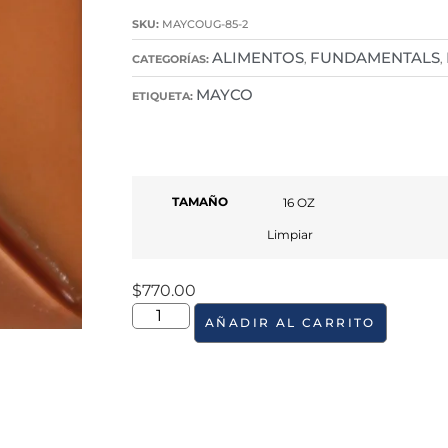
SKU:
MAYCOUG-85-2
ALIMENTOS
FUNDAMENTALS
CATEGORÍAS:
,
,
MAYCO
ETIQUETA:
TAMAÑO
Limpiar
$
770.00
AÑADIR AL CARRITO