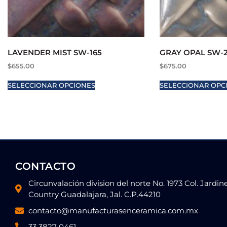
LAVENDER MIST SW-165
GRAY OPAL SW-
$
655.00
$
675.00
SELECCIONAR OPCIONES
SELECCIONAR OPC
CONTACTO
Circunvalación division del norte No. 1973 Col. Jardin
Country Guadalajara, Jal. C.P.44210
contacto@manufacturasenceramica.com.mx
33 3827 0461