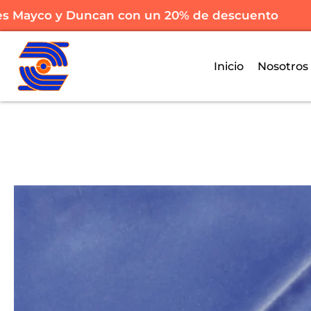
Mayco y Duncan con un 20% de descuento
Inicio
Nosotros