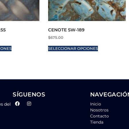
255
CENOTE SW-189
$
675.00
IONES
SELECCIONAR OPCIONES
SÍGUENOS
NAVEGACIÓ
es del
Inicio
Nosotros
Contacto
Tienda