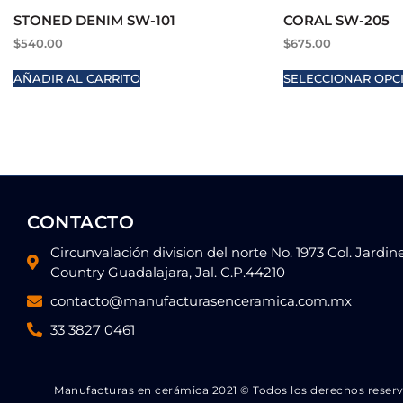
STONED DENIM SW-101
CORAL SW-205
$
540.00
$
675.00
AÑADIR AL CARRITO
SELECCIONAR OPC
CONTACTO
Circunvalación division del norte No. 1973 Col. Jardin
Country Guadalajara, Jal. C.P.44210
contacto@manufacturasenceramica.com.mx
33 3827 0461
Manufacturas en cerámica 2021 © Todos los derechos reser