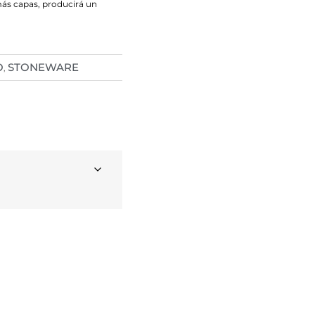
más capas, producirá un
O
STONEWARE
,