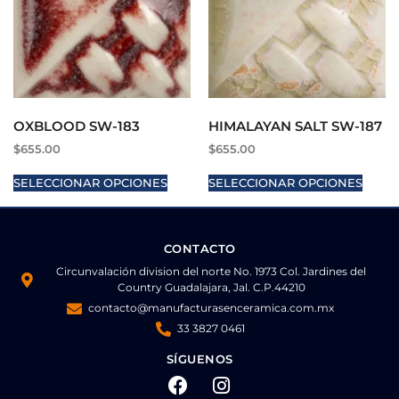
OXBLOOD SW-183
HIMALAYAN SALT SW-187
$
655.00
$
655.00
SELECCIONAR OPCIONES
SELECCIONAR OPCIONES
CONTACTO
Circunvalación division del norte No. 1973 Col. Jardines del
Country Guadalajara, Jal. C.P.44210
contacto@manufacturasenceramica.com.mx
33 3827 0461
SÍGUENOS