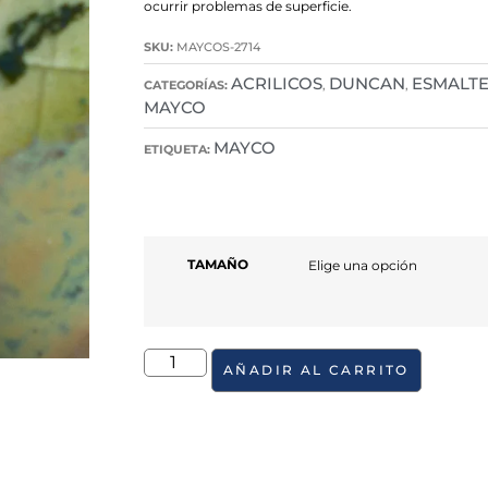
ocurrir problemas de superficie.
SKU:
MAYCOS-2714
ACRILICOS
DUNCAN
ESMALTE
CATEGORÍAS:
,
,
MAYCO
MAYCO
ETIQUETA:
TAMAÑO
AÑADIR AL CARRITO