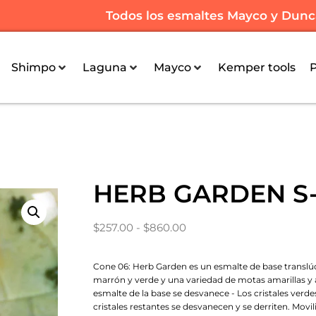
Todos los esmaltes Mayco y Duncan
Shimpo
Laguna
Mayco
Kemper tools
HERB GARDEN S-
$
257.00
-
$
860.00
Cone 06: Herb Garden es un esmalte de base translúci
marrón y verde y una variedad de motas amarillas y a
esmalte de la base se desvanece - Los cristales verd
cristales restantes se desvanecen y se derriten. Mov