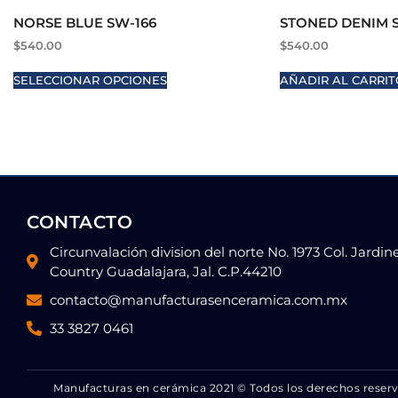
NORSE BLUE SW-166
STONED DENIM S
$
540.00
$
540.00
SELECCIONAR OPCIONES
AÑADIR AL CARRIT
CONTACTO
Circunvalación division del norte No. 1973 Col. Jardin
Country Guadalajara, Jal. C.P.44210
contacto@manufacturasenceramica.com.mx
33 3827 0461
Manufacturas en cerámica 2021 © Todos los derechos reser