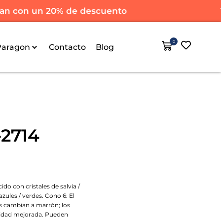
 con un 20% de descuento
Tod
0
Paragon
Contacto
Blog
2714
do con cristales de salvia /
zules / verdes. Cono 6: El
es cambian a marrón; los
ilidad mejorada. Pueden