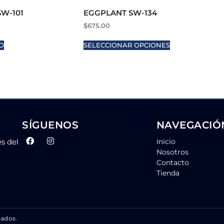
W-101
EGGPLANT SW-134
$
675.00
O
SELECCIONAR OPCIONES
SÍGUENOS
NAVEGACIÓ
es del
Inicio
Nosotros
Contacto
Tienda
vados.