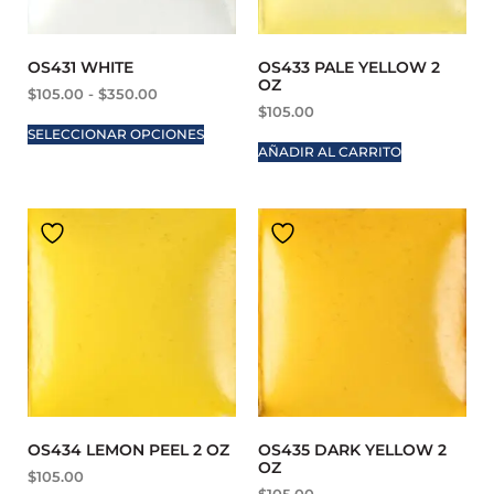
OS431 WHITE
OS433 PALE YELLOW 2
OZ
$
105.00
-
$
350.00
$
105.00
SELECCIONAR OPCIONES
AÑADIR AL CARRITO
OS434 LEMON PEEL 2 OZ
OS435 DARK YELLOW 2
OZ
$
105.00