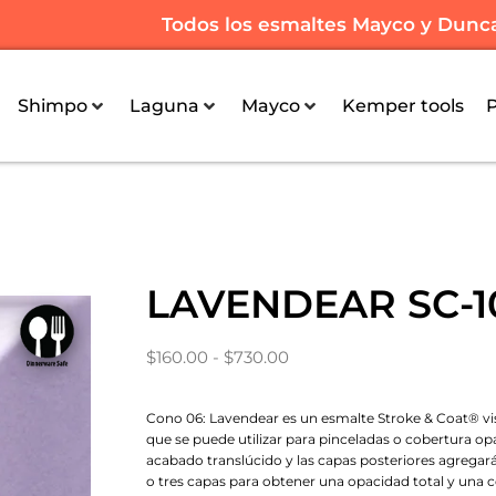
Todos los esmaltes Mayco y Duncan 
Shimpo
Laguna
Mayco
Kemper tools
LAVENDEAR SC-1
$
160.00
-
$
730.00
Cono 06: Lavendear es un esmalte Stroke & Coat® 
que se puede utilizar para pinceladas o cobertura o
acabado translúcido y las capas posteriores agrega
o tres capas para obtener una opacidad total y una co