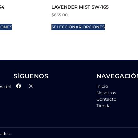
34
LAVENDER MIST SW-165
$
655.00
IONES
SELECCIONAR OPCIONES
SÍGUENOS
NAVEGACIÓ
es del
Inicio
Nosotros
Contacto
Tienda
vados.