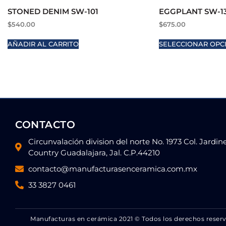
STONED DENIM SW-101
EGGPLANT SW-1
$
540.00
$
675.00
AÑADIR AL CARRITO
SELECCIONAR OPC
CONTACTO
Circunvalación division del norte No. 1973 Col. Jardin
Country Guadalajara, Jal. C.P.44210
contacto@manufacturasenceramica.com.mx
33 3827 0461
Manufacturas en cerámica 2021 © Todos los derechos reser