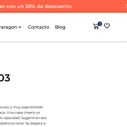
con un 20% de descuento
Tod
0
Paragon
Contacto
Blog
03
viscoso y muy pigmentado
paca. Una capa creará un
rán opacidad. Sugerimos dos
bertura total. Se dispara a