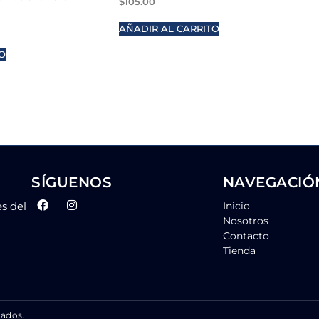
$
105.00
AÑADIR AL CARRITO
O
SÍGUENOS
NAVEGACIÓ
es del
Inicio
Nosotros
Contacto
Tienda
vados.