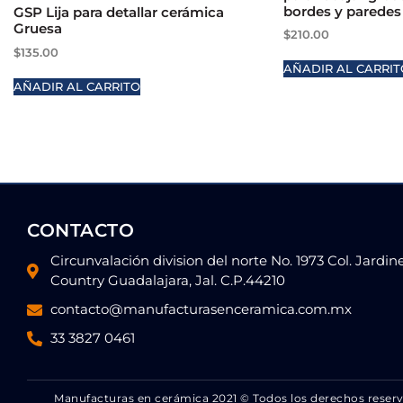
bordes y paredes
GSP Lija para detallar cerámica
Gruesa
$
210.00
$
135.00
AÑADIR AL CARRIT
AÑADIR AL CARRITO
CONTACTO
Circunvalación division del norte No. 1973 Col. Jardin
Country Guadalajara, Jal. C.P.44210
contacto@manufacturasenceramica.com.mx
33 3827 0461
Manufacturas en cerámica 2021 © Todos los derechos reser