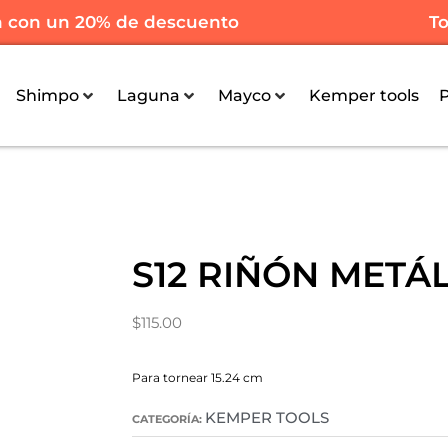
n con un 20% de descuento
To
Shimpo
Laguna
Mayco
Kemper tools
S12 RIÑÓN METÁ
$
115.00
Para tornear 15.24 cm
KEMPER TOOLS
CATEGORÍA: