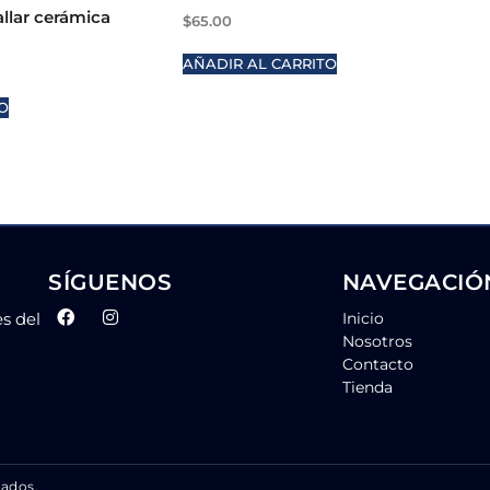
allar cerámica
$
65.00
AÑADIR AL CARRITO
O
SÍGUENOS
NAVEGACIÓ
es del
Inicio
Nosotros
Contacto
Tienda
vados.