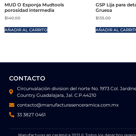
MUD O Esponja Mudtools
GSP Lija para det
porosidad intermedia
Gruesa
$
140.00
$
135.00
AÑADIR AL CARRITO
AÑADIR AL CARRIT
CONTACTO
Circunvalación division del norte No. 1973 Col. Jardin
Country Guadalajara, Jal. C.P.44210
contacto@manufacturasenceramica.com.mx
33 3827 0461
Manufacturas en cerámica 2021 © Todos los derechos reser